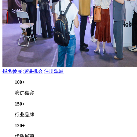
报名参展
演讲机会
注册观展
100
+
演讲嘉宾
150
+
行业品牌
120
+
优质展商