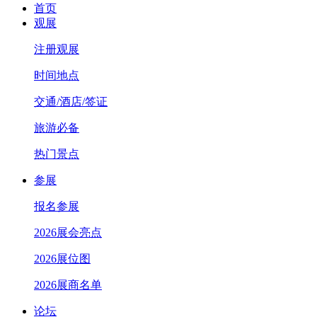
首页
观展
注册观展
时间地点
交通/酒店/签证
旅游必备
热门景点
参展
报名参展
2026展会亮点
2026展位图
2026展商名单
论坛